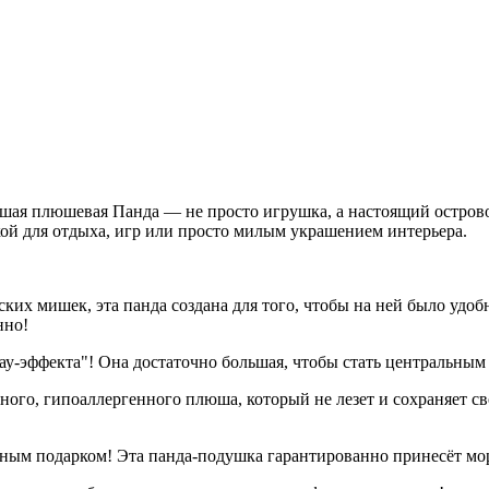
шая плюшевая Панда — не просто игрушка, а настоящий острово
кой для отдыха, игр или просто милым украшением интерьера.
ких мишек, эта панда создана для того, чтобы на ней было удоб
нно!
ау-эффекта"! Она достаточно большая, чтобы стать центральным 
ого, гипоаллергенного плюша, который не лезет и сохраняет сво
ым подарком! Эта панда-подушка гарантированно принесёт море 