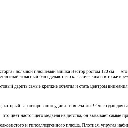
 восторга? Большой плюшевый мишка Нестор ростом 120 см — это
егантный атласный бант делают его классическим и в то же вре
отовый дарить самые крепкие объятия и стать центром внимания
р, который гарантированно удивит и впечатлит! Он создан для
это цвет настоящего медведя из детства, он вызывает самые п
елковистого и гипоаллергенного плюша. Плотная, упругая набив